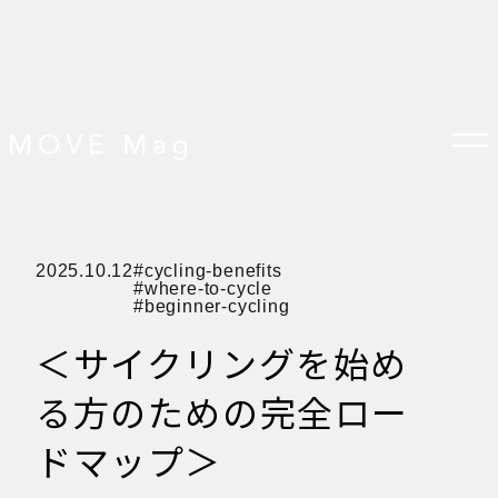
TOP
2025.10.12
cycling-benefits
すべての記事
where-to-cycle
おしらせ
beginner-cycling
おすすめ
オプション品
＜サイクリングを始め
お客様の声
グッズ＆オプション
クロスバイクの特徴
る方のための完全ロー
サイクリング ベネフィット
サイクリングする場所
サイクリング初心者
ドマップ＞
ダイエット・健康目的
プレスリリース