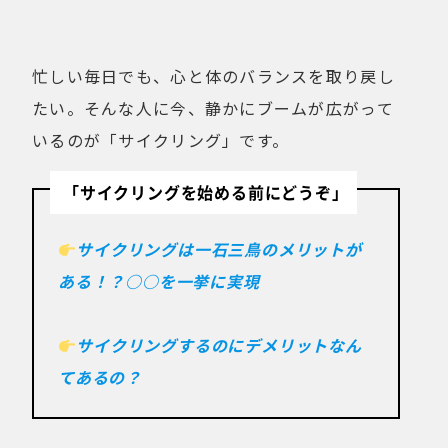
健康経営
折りたたみ
比較検討
法人向け
点検・修理サービス
忙しい毎日でも、心と体のバランスを取り戻し
痩せないことへの不満
移動手段
たい。そんな人に今、静かにブームが広がって
筋トレ
自転車通勤を検討
いるのが「サイクリング」です。
試乗
費用について
購入前の不安
「サイクリングを始める前にどうぞ」
購入後の不安
通勤＆趣味
通勤手段への不満
通勤距離・時間に対する不満
サイクリングは一石三鳥のメリットが
運動不足
電動自転車の特徴
ある！？○○を一挙に実現
サイクリングするのにデメリットなん
Online Shop
てあるの？
MOVE X
MOVE XS
MOVE S
Cavet
Accessory