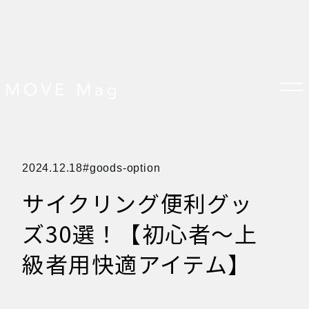
TOP
2024.12.18
goods-option
すべての記事
おしらせ
サイクリング便利グッ
おすすめ
オプション品
お客様の声
ズ30選！【初心者～上
グッズ＆オプション
クロスバイクの特徴
サイクリング ベネフィット
級者用快適アイテム】
サイクリングする場所
サイクリング初心者
ダイエット・健康目的
プレスリリース