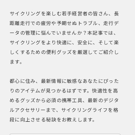
健康経営
折りたたみ
比較検討
サイクリングを楽しむ若手経営者の皆さん、長
法人向け
点検・修理サービス
距離走行での疲労や予期せぬトラブル、走行デ
痩せないことへの不満
移動手段
ータの管理に悩んでいませんか？本記事では、
筋トレ
自転車通勤を検討
サイクリングをより快適に、安全に、そして楽
試乗
費用について
しくするための便利グッズを厳選してご紹介し
購入前の不安
購入後の不安
ます。
通勤＆趣味
通勤手段への不満
通勤距離・時間に対する不満
運動不足
都心に住み、最新情報に敏感なあなたにぴった
電動自転車の特徴
りのアイテムが見つかるはずです。快適性を高
めるグッズから必須の携帯工具、最新のデジタ
Online Shop
ルアクセサリーまで、サイクリングライフを格
MOVE X
MOVE XS
段に向上させる秘訣をお教えします。
MOVE S
Cavet
Accessory