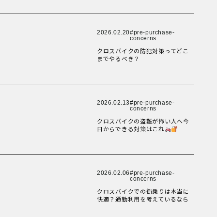
New Article！
New Article！
New Article！
New Article！
New Article！
New Article！
2026.02.20
pre-purchase-
New Article！
New Article！
New Article！
New Article！
concerns
クロスバイクの防犯対策ってどこ
までやるべき？
New Article！
New Article！
New Article！
New Article！
New Article！
New Article！
2026.02.13
pre-purchase-
New Article！
New Article！
New Article！
New Article！
concerns
クロスバイクの盗難が怖い人へ今
日からできる対策はこれ
New Article！
New Article！
New Article！
New Article！
New Article！
New Article！
2026.02.06
pre-purchase-
New Article！
New Article！
New Article！
concerns
クロスバイクでの街乗りは本当に
快適？通勤利用を考えているなら