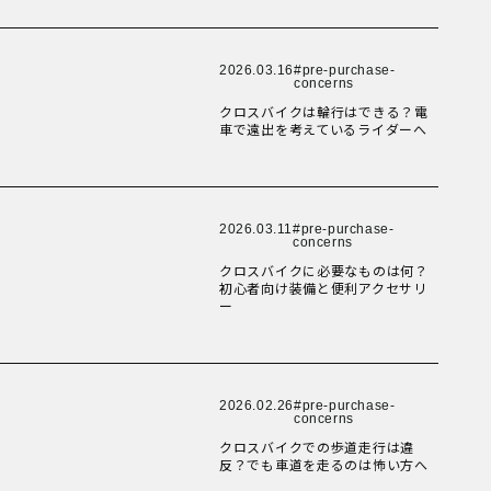
健康経営
New Article！
New Article！
New Article！
New Article！
New Article！
折りたたみ
比較検討
法人向け
点検・修理サービス
2026.03.16
pre-purchase-
New Article！
痩せないことへの不満
concerns
New Article！
New Article！
New Article！
New Article！
移動手段
クロスバイクは輪行はできる？電
筋トレ
車で遠出を考えているライダーへ
自転車通勤を検討
試乗
New Article！
New Article！
New Article！
費用について
New Article！
New Article！
購入前の不安
購入後の不安
通勤＆趣味
2026.03.11
pre-purchase-
通勤手段への不満
concerns
New Article！
New Article！
New Article！
New Article！
New Article！
通勤距離・時間に対する不満
クロスバイクに必要なものは何？
運動不足
初心者向け装備と便利アクセサリ
電動自転車の特徴
ー
New Article！
New Article！
New Article！
New Article！
New Article！
Online Shop
New Article！
2026.02.26
pre-purchase-
New Article！
MOVE X
New Article！
New Article！
New Article！
concerns
MOVE XS
MOVE S
クロスバイクでの歩道走行は違
Cavet
反？でも車道を走るのは怖い方へ
Accessory