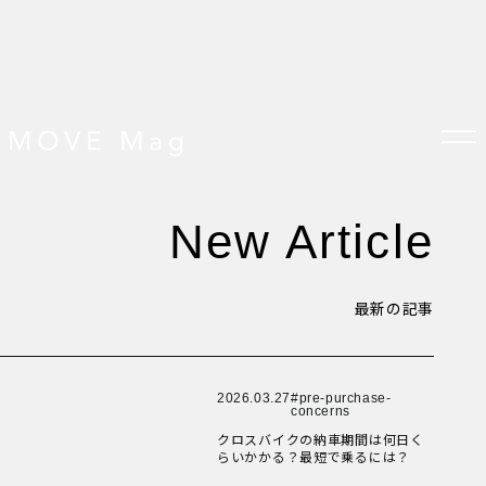
New Article！
New Article！
New Article！
New Article！
New Article！
New Article！
New Article！
New Article！
New Article
New Article！
New Article！
New Article！
TOP
New Article！
すべての記事
おしらせ
最新の記事
おすすめ
オプション品
New Article！
New Article！
New Article！
New Article！
お客様の声
グッズ＆オプション
クロスバイクの特徴
サイクリング ベネフィット
2026.03.27
pre-purchase-
New Article！
New Article！
サイクリングする場所
concerns
New Article！
New Article！
New Article！
サイクリング初心者
クロスバイクの納車期間は何日く
ダイエット・健康目的
らいかかる？最短で乗るには？
プレスリリース