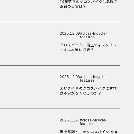
New Article！
New Article！
New Article！
10年落ちのクロスバイクは危険？
寿命の目安は？
New Article！
New Article！
New Article！
New Article！
2025.12.09
closs-bicycle-
New Article！
New Article！
New Article！
features
クロスバイクに油圧ディスクブレ
ーキは本当に必要？
New Article！
New Article！
New Article！
2025.12.08
closs-bicycle-
New Article！
New Article！
features
太いタイヤのクロスバイクにすれ
ば不安がなくなるのか？
New Article！
New Article！
2025.11.28
closs-bicycle-
New Article！
features
黒を基調としたクロスバイク を見