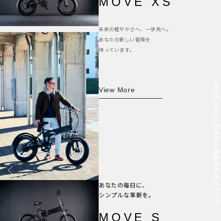
MOVE XS
未来の軽やかさへ、一歩先へ。
あなたの新しい冒険を
待っています。
MOVE.eBike｜日本発の電動自転車ブランド
View More
あなたの毎日に、
シンプルな革新を。
MOVE S