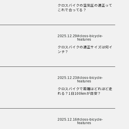
New Article！
New Article！
New Article！
New Article！
New Article！
健康経営
折りたたみ
クロスバイクの空気圧の適正って
比較検討
これで合ってる？
法人向け
New Article！
New Article！
点検・修理サービス
New Article！
New Article！
New Article！
痩せないことへの不満
移動手段
筋トレ
自転車通勤を検討
New Article！
2025.12.29
closs-bicycle-
New Article！
New Article！
New Article！
New Article！
features
試乗
費用について
クロスバイクの適正サイズは何イ
購入前の不安
ンチ？
購入後の不安
New Article！
New Article！
通勤＆趣味
New Article！
New Article！
New Article！
通勤手段への不満
通勤距離・時間に対する不満
運動不足
電動自転車の特徴
New Article！
2025.12.23
closs-bicycle-
New Article！
New Article！
New Article！
New Article！
features
クロスバイクで距離はどれほど走
れる？1日100kmが目安？
New Article！
New Article！
New Article！
New Article！
New Article！
Online Shop
MOVE X
MOVE XS
MOVE S
Cavet
2025.12.16
closs-bicycle-
New Article！
features
Accessory