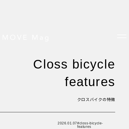
New Article！
New Article！
New Article！
New Article！
New Article！
New Article！
New Article！
closs bicycle
New Article！
New Article！
New Article！
TOP
すべての記事
features
おしらせ
New Article！
おすすめ
New Article！
New Article！
New Article！
オプション品
お客様の声
グッズ＆オプション
クロスバイクの特徴
クロスバイクの特徴
New Article！
New Article！
New Article！
サイクリング ベネフィット
New Article！
サイクリングする場所
サイクリング初心者
ダイエット・健康目的
プレスリリース
2026.01.07
closs-bicycle-
features