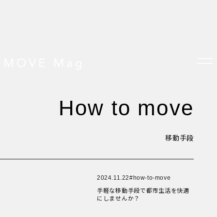
New Article！
New Article！
New Article！
New Article！
New Article！
New Article！
how to move
New Article！
New Article！
TOP
すべての記事
おしらせ
移動手段
おすすめ
New Article！
New Article！
オプション品
お客様の声
グッズ＆オプション
クロスバイクの特徴
サイクリング ベネフィット
New Article！
2024.11.22
how-to-move
New Article！
サイクリングする場所
手軽な移動手段で都市生活を快適
サイクリング初心者
にしませんか？
ダイエット・健康目的
プレスリリース