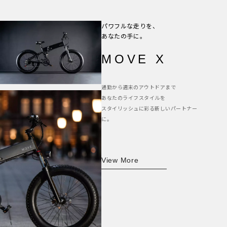
パワフルな走りを、
あなたの手に。
MOVE X
通勤から週末のアウトドアまで
あなたのライフスタイルを
スタイリッシュに彩る新しいパートナー
に。
View More