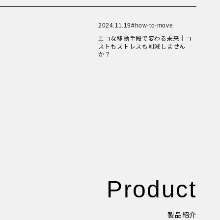
New Article！
健康経営
New Article！
折りたたみ
比較検討
法人向け
2024.11.19
how-to-move
点検・修理サービス
New Article！
痩せないことへの不満
エコな移動手段で変わる未来｜コ
移動手段
ストもストレスも削減しません
筋トレ
か？
自転車通勤を検討
試乗
New Article！
費用について
購入前の不安
購入後の不安
通勤＆趣味
通勤手段への不満
通勤距離・時間に対する不満
運動不足
電動自転車の特徴
Online Shop
Product
MOVE X
MOVE XS
MOVE S
Cavet
Accessory
製品紹介