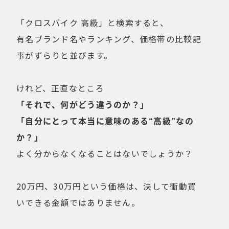
健康経営
折りたたみ
比較検討
「クロスバイク 高級」と検索すると、
法人向け
点検・修理サービス
有名ブランド名やランキング、価格帯の比較記
痩せないことへの不満
移動手段
事がずらりと並びます。
筋トレ
自転車通勤を検討
試乗
費用について
けれど、正直なところ
購入前の不安
購入後の不安
「それで、何がどう違うのか？」
通勤＆趣味
通勤手段への不満
「自分にとって本当に意味のある“高級”なの
通勤距離・時間に対する不満
運動不足
か？」
電動自転車の特徴
よく分からなくなることはないでしょうか？
Online Shop
20万円、30万円という価格は、決して衝動買
MOVE X
MOVE XS
いできる金額ではありません。
MOVE S
Cavet
Accessory