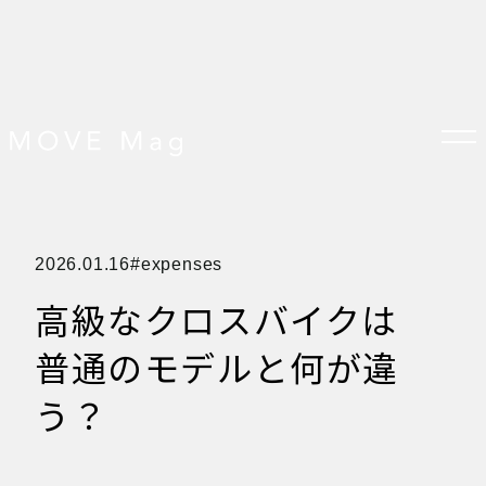
TOP
2026.01.16
expenses
すべての記事
おしらせ
高級なクロスバイクは
おすすめ
オプション品
お客様の声
普通のモデルと何が違
グッズ＆オプション
クロスバイクの特徴
サイクリング ベネフィット
う？
サイクリングする場所
サイクリング初心者
ダイエット・健康目的
プレスリリース