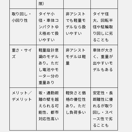
限）
取り回し・
タイヤ小
非アシスト
タイヤ径
小回り性
径・車体コ
でも軽量モ
大、回転半
ンパクトゆ
デルなら扱
径や駐輪取
え極めて扱
いやすい
り回しに劣
いやすい
ることも
重さ・サイ
軽量設計意
非アシスト
車体が大き
ズ
識のモデル
モデルは軽
く、重量が
あり。ただ
量
出やすいモ
し電池やモ
デルもある
ーター分の
重量あり
メリット／
坂・通勤距
軽快さと価
安定性・長
デメリット
離の壁を越
格の優位性
距離性に優
えられる可
あり。ただ
れるが取り
能性、都市
し負荷多い
回し・スペ
対応性高い
ース性で劣
ることも