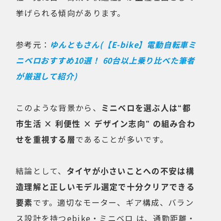
挙げられる傾向があります。
参考元：
ゆんともさん(【E-bike】電動自転車ミ
ニベロおすすめ10選！ 60台以上乗り比べた筆者
が厳選して紹介)
このような背景から、
ミニベロを選ぶ人は“都
市生活 × 利便性 × デザイン志向” の組み合わ
せを重視する層
であることが多いです。
結論として、
タイヤが小さいことへの不安は構
造理解と正しいモデル選定で十分クリアできる
要素
です。適切なモーター、ギア構成、バラン
ス設計を持つebike・ミニベロ は、通勤距離・