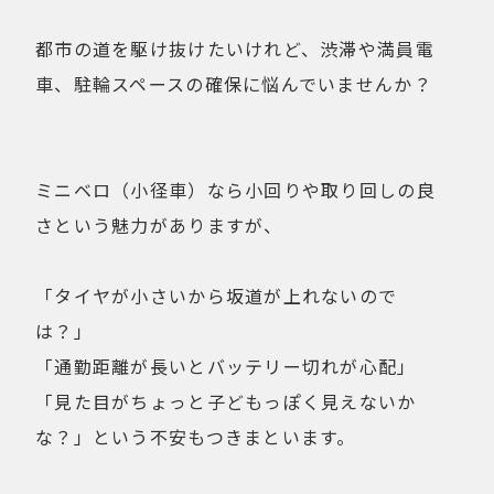
健康経営
折りたたみ
比較検討
都市の道を駆け抜けたいけれど、渋滞や満員電
法人向け
点検・修理サービス
車、駐輪スペースの確保に悩んでいませんか？
痩せないことへの不満
移動手段
筋トレ
自転車通勤を検討
試乗
費用について
ミニベロ（小径車）なら小回りや取り回しの良
購入前の不安
購入後の不安
さという魅力がありますが、
通勤＆趣味
通勤手段への不満
通勤距離・時間に対する不満
運動不足
「タイヤが小さいから坂道が上れないので
電動自転車の特徴
は？」
「通勤距離が長いとバッテリー切れが心配」
Online Shop
「見た目がちょっと子どもっぽく見えないか
MOVE X
MOVE XS
な？」という不安もつきまといます。
MOVE S
Cavet
Accessory