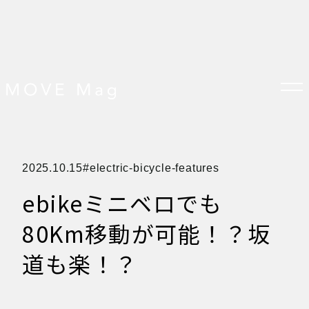
TOP
2025.10.15
electric-bicycle-features
すべての記事
おしらせ
ebikeミニベロでも
おすすめ
オプション品
お客様の声
80Km移動が可能！？坂
グッズ＆オプション
クロスバイクの特徴
サイクリング ベネフィット
道も楽！？
サイクリングする場所
サイクリング初心者
ダイエット・健康目的
プレスリリース