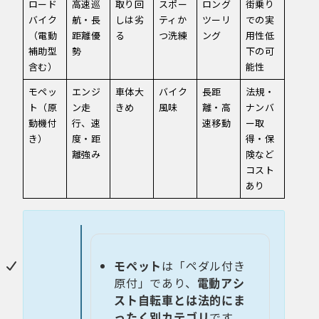
ロード
高速巡
取り回
スポー
ロング
街乗り
バイク
航・長
しは劣
ティか
ツーリ
での実
（電動
距離優
る
つ洗練
ング
用性低
補助型
勢
下の可
含む）
能性
モペッ
エンジ
車体大
バイク
長距
法規・
ト（原
ン走
きめ
風味
離・高
ナンバ
動機付
行、速
速移動
ー取
き）
度・距
得・保
離強み
険など
コスト
あり
モペット
は「ペダル付き
原付」であり、
電動アシ
スト自転車とは法的にま
ったく別カテゴリ
です。