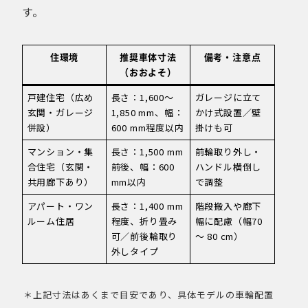
す。
住環境
推奨車体寸法
備考・注意点
（おおよそ）
戸建住宅（広め
長さ：1,600～
ガレージに立て
玄関・ガレージ
1,850 mm、幅：
かけ式設置／壁
併設）
600 mm程度以内
掛けも可
マンション・集
長さ：1,500 mm
前輪取り外し・
合住宅（玄関・
前後、幅：600
ハンドル横倒し
共用廊下あり）
mm以内
で調整
アパート・ワン
長さ：1,400 mm
階段搬入や廊下
ルーム住居
程度、折り畳み
幅に配慮（幅70
可／前後輪取り
～ 80 cm）
外しタイプ
＊上記寸法はあくまで目安であり、具体モデルの車輪配置