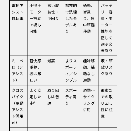
電動ア
小径＋
高い収
都市的
通勤、
バッテ
シスト
モータ
納性・
で洗練
街乗
リー容
自転車
ー補助
小回り
したモ
り、短
量・モ
で坂も
デルあ
中距離
ーター
可能
り
移動
性能を
正しく
選ぶ必
要あり
ミニベ
軽快感
最高
よりス
趣味移
坂・距
ロ（非
重視、
ポーテ
動、補
離リス
アシス
坂は厳
ィ／シ
助なし
クあり
ト）
しい
ンプル
通勤
クロス
太く安
取り回
スポー
通勤～
都市部
バイク
定した
しは普
ティ寄
サイク
での取
（電動
走行
通
り
リング
り回し
アシス
併用
性に注
ト併用
意
可）