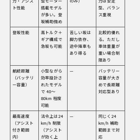
力・アシス
型モーター
のみ）
力は安定
ト性能
搭載モデル
型、バラン
が多い。登
ス重視
坂補助強め
登坂性能
高トルク＋
苦しい坂は
比較的優れ
ギア構成で
脚力依存、
る。ただし
急坂も可能
途中降車も
車体重量が
あり得る
重い場合制
限あり
航続距離
小型ながら
—
バッテリー
（バッテリ
効率設計さ
容量が大き
ー容量）
れたモデル
めで長距離
で 40～
対応型あり
80km 程度
可能
最高速度
法令上は24
—
同じく24
（アシスト
km/h 制限
km/h 補助
付き範囲
（アシスト
範囲まで対
内）
が効く上
応