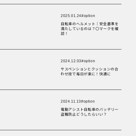
New Article！
New Article！
健康経営
New Article！
New Article！
折りたたみ
New Article！
比較検討
法人向け
New Article！
New Article！
2025.01.24
option
New Article！
点検・修理サービス
New Article！
痩せないことへの不満
自転車のヘルメット｜安全基準を
New Article！
移動手段
満たしているのは？〇マークを確
筋トレ
認！
自転車通勤を検討
New Article！
New Article！
New Article！
試乗
New Article！
New Article！
費用について
購入前の不安
購入後の不安
New Article！
New Article！
2024.12.03
option
通勤＆趣味
New Article！
New Article！
通勤手段への不満
New Article！
サスペンションとクッションの合
通勤距離・時間に対する不満
わせ技で毎日が楽に！快適に
運動不足
電動自転車の特徴
New Article！
New Article！
New Article！
New Article！
New Article！
2024.11.13
option
New Article！
New Article！
New Article！
New Article！
電動アシスト自転車のバッテリー
Online Shop
New Article！
MOVE X
盗難防止どうしたらいい？
MOVE XS
MOVE S
Cavet
Accessory