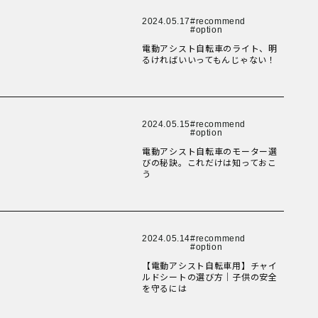
New Article！
New Article！
New Article！
New Article！
2024.05.17
recommend
option
New Article！
New Article！
電動アシスト自転車のライト、明
New Article！
るければいいってもんじゃない！
New Article！
New Article！
New Article！
2024.05.15
recommend
option
New Article！
電動アシスト自転車のモーター選
New Article！
びの秘訣。これだけは知っておこ
う
New Article！
New Article！
2024.05.14
recommend
option
New Article！
【電動アシスト自転車用】チャイ
ルドシートの選び方｜子供の安全
を守るには