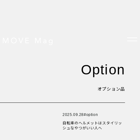
New Article！
New Article！
New Article！
New Article！
New Article！
New Article！
New Article！
New Article！
option
New Article！
New Article！
New Article！
TOP
New Article！
すべての記事
おしらせ
オプション品
New Article！
おすすめ
New Article！
オプション品
New Article！
New Article！
お客様の声
グッズ＆オプション
クロスバイクの特徴
New Article！
New Article！
サイクリング ベネフィット
2025.09.28
option
New Article！
New Article！
サイクリングする場所
New Article！
自転車のヘルメットはスタイリッ
サイクリング初心者
シュなやつがいい人へ
ダイエット・健康目的
プレスリリース