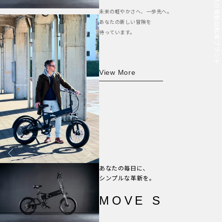
MOVE.eBike｜日本発の電動自転車ブランド
未来の軽やかさへ、一歩先へ。
あなたの新しい冒険を
待っています。
View More
あなたの毎日に、
シンプルな革新を。
MOVE S