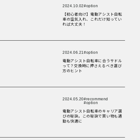
New Article！
New Article！
New Article！
New Article！
New Article！
2024.10.02
option
【初心者向け】電動アシスト自転
New Article！
New Article！
New Article！
New Article！
車の空気入れ、これだけ知ってい
New Article！
れば大丈夫！
New Article！
New Article！
New Article！
New Article！
New Article！
2024.06.21
option
電動アシスト自転車に合うサドル
New Article！
New Article！
New Article！
って？交換時に押さえるべき選び
New Article！
方のヒント
New Article！
New Article！
New Article！
New Article！
New Article！
New Article！
2024.05.20
recommend
option
New Article！
電動アシスト自転車のキャリア選
New Article！
New Article！
びの秘訣。この秘訣で買い物も通
New Article！
勤も快適に