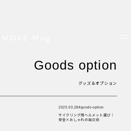
New Article！
New Article！
New Article！
New Article！
New Article！
New Article！
New Article！
New Article！
goods option
New Article！
New Article！
New Article！
TOP
New Article！
すべての記事
おしらせ
グッズ＆オプション
おすすめ
New Article！
New Article！
オプション品
New Article！
お客様の声
New Article！
グッズ＆オプション
クロスバイクの特徴
New Article！
New Article！
サイクリング ベネフィット
2025.03.28
goods-option
New Article！
New Article！
サイクリングする場所
New Article！
サイクリング用ヘルメット選び｜
サイクリング初心者
安全×おしゃれの両立術
ダイエット・健康目的
プレスリリース