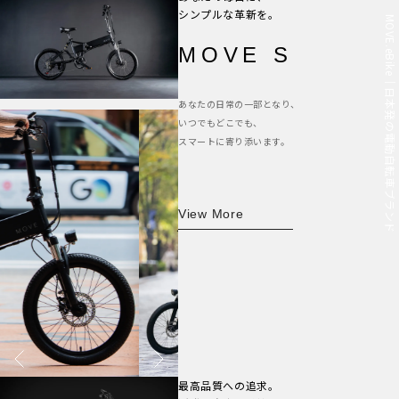
MOVE.eBike｜日本発の電動自転車ブランド
シンプルな革新を。
MOVE S
あなたの日常の一部となり、
いつでもどこでも、
スマートに寄り添います。
View More
最高品質への追求。