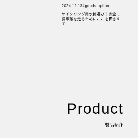
New Article！
New Article！
2024.12.13
goods-option
サイクリング用水筒選び｜安全に
New Article！
長距離を走るためにここを押さえ
て
New Article！
Product
製品紹介