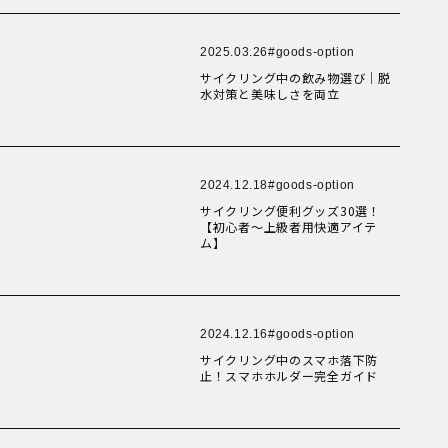
New Article！
New Article！
New Article！
健康経営
New Article！
折りたたみ
New Article！
比較検討
法人向け
2025.03.26
goods-option
New Article！
点検・修理サービス
New Article！
New Article！
痩せないことへの不満
New Article！
サイクリング中の飲み物選び｜脱
移動手段
水対策と美味しさを両立
筋トレ
自転車通勤を検討
New Article！
New Article！
試乗
New Article！
New Article！
費用について
購入前の不安
2024.12.18
goods-option
購入後の不安
New Article！
通勤＆趣味
サイクリング便利グッズ30選！
New Article！
New Article！
通勤手段への不満
【初心者～上級者用快適アイテ
通勤距離・時間に対する不満
ム】
運動不足
電動自転車の特徴
New Article！
New Article！
New Article！
2024.12.16
goods-option
New Article！
New Article！
サイクリング中のスマホ落下防
Online Shop
MOVE X
止！スマホホルダー完全ガイド
MOVE XS
MOVE S
Cavet
Accessory