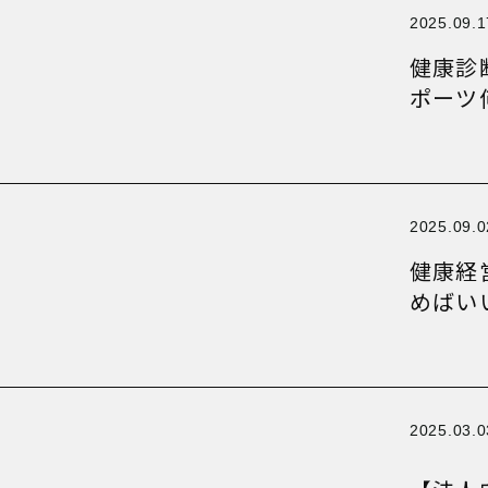
rticle！
rticle！
rticle！
2025.09.1
rticle！
rticle！
rticle！
健康診
rticle！
ポーツ
rticle！
rticle！
rticle！
rticle！
rticle！
rticle！
2025.09.0
rticle！
rticle！
健康経
rticle！
rticle！
めばい
rticle！
rticle！
rticle！
rticle！
rticle！
rticle！
2025.03.0