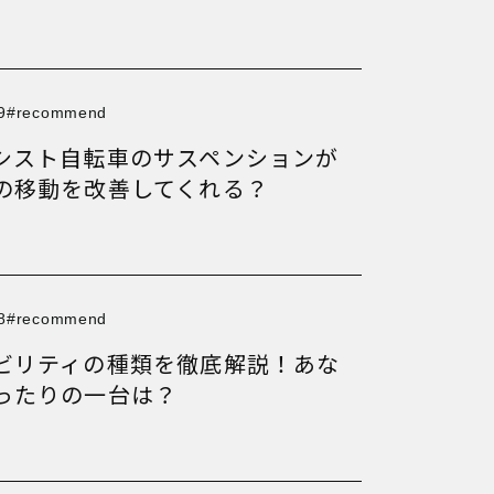
9
recommend
シスト自転車のサスペンションが
の移動を改善してくれる？
8
recommend
ビリティの種類を徹底解説！あな
ったりの一台は？