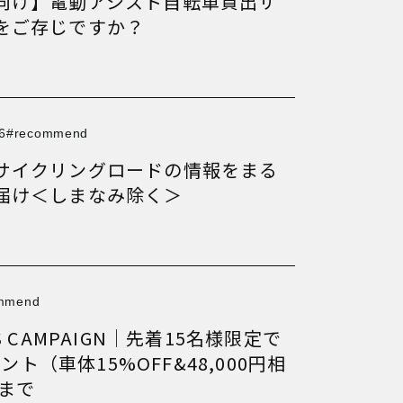
向け】電動アシスト自転車貸出サ
をご存じですか？
6
recommend
サイクリングロードの情報をまる
届け＜しまなみ除く＞
mmend
AS CAMPAIGN｜先着15名様限定で
ト（車体15%OFF&48,000円相
5まで