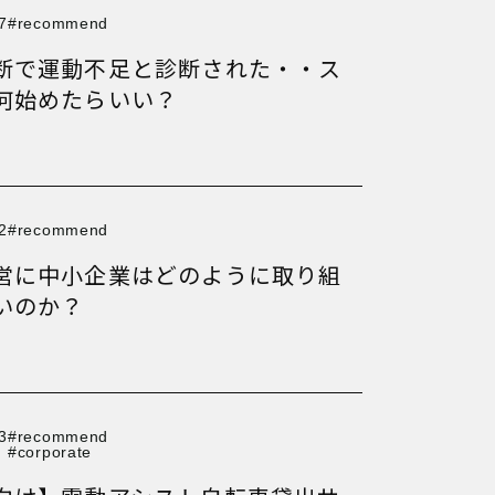
7
recommend
断で運動不足と診断された・・ス
何始めたらいい？
2
recommend
営に中小企業はどのように取り組
いのか？
3
recommend
corporate