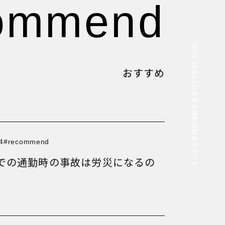
commend
MOVE.eBike｜日本発の電動自転車ブランド
おすすめ
4
recommend
での通勤時の事故は労災になるの