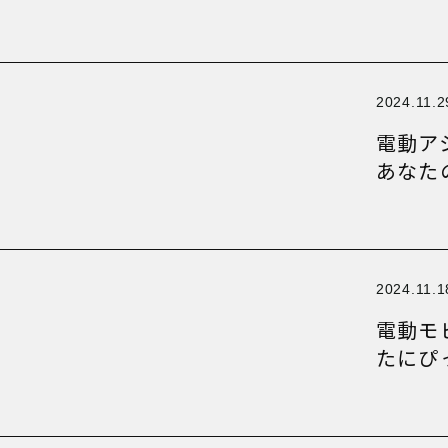
rticle！
rticle！
rticle！
rticle！
rticle！
rticle！
rticle！
2024.11.2
rticle！
電動ア
rticle！
あなた
rticle！
rticle！
rticle！
rticle！
rticle！
2024.11.1
rticle！
電動モ
rticle！
たにぴ
rticle！
rticle！