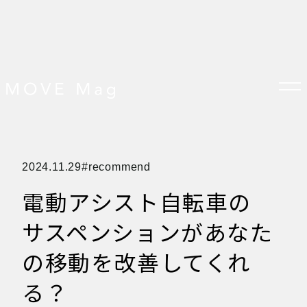
TOP
2024.11.29
recommend
すべての記事
おしらせ
電動アシスト自転車の
おすすめ
オプション品
お客様の声
サスペンションがあなた
グッズ＆オプション
クロスバイクの特徴
サイクリング ベネフィット
の移動を改善してくれ
サイクリングする場所
サイクリング初心者
る？
ダイエット・健康目的
プレスリリース