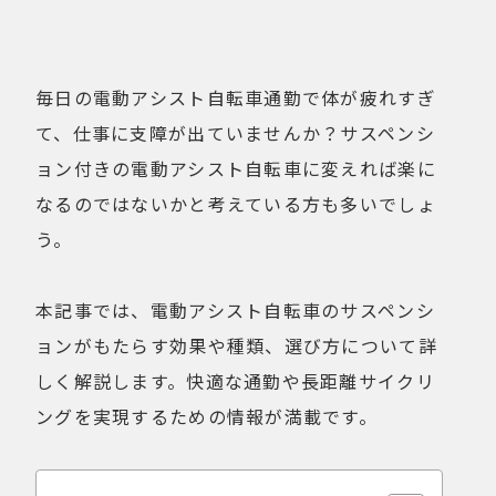
健康経営
折りたたみ
比較検討
法人向け
点検・修理サービス
痩せないことへの不満
毎日の電動アシスト自転車通勤で体が疲れすぎ
移動手段
筋トレ
て、仕事に支障が出ていませんか？サスペンシ
自転車通勤を検討
試乗
ョン付きの電動アシスト自転車に変えれば楽に
費用について
購入前の不安
なるのではないかと考えている方も多いでしょ
購入後の不安
通勤＆趣味
う。
通勤手段への不満
通勤距離・時間に対する不満
運動不足
電動自転車の特徴
本記事では、電動アシスト自転車のサスペンシ
ョンがもたらす効果や種類、選び方について詳
しく解説します。快適な通勤や長距離サイクリ
Online Shop
ングを実現するための情報が満載です。
MOVE X
MOVE XS
MOVE S
Cavet
Accessory