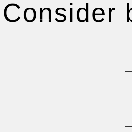
New A
consider
New A
New A
New A
New A
New A
TOP
New A
すべての記事
おしらせ
New A
おすすめ
オプション品
New A
お客様の声
グッズ＆オプション
クロスバイクの特徴
New A
サイクリング ベネフィット
サイクリングする場所
New A
サイクリング初心者
New A
ダイエット・健康目的
プレスリリース
健康経営
折りたたみ
比較検討
法人向け