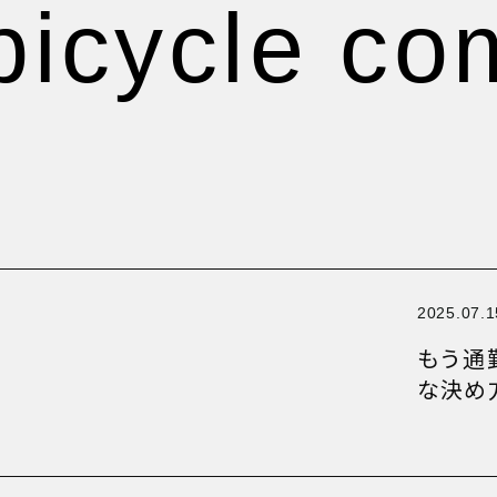
rticle！
 bicycle c
rticle！
rticle！
rticle！
rticle！
rticle！
rticle！
rticle！
rticle！
2025.07.1
rticle！
もう通
rticle！
な決め
rticle！