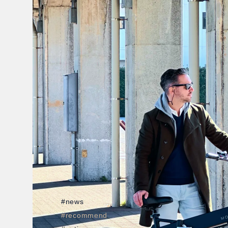
#news
#recommend