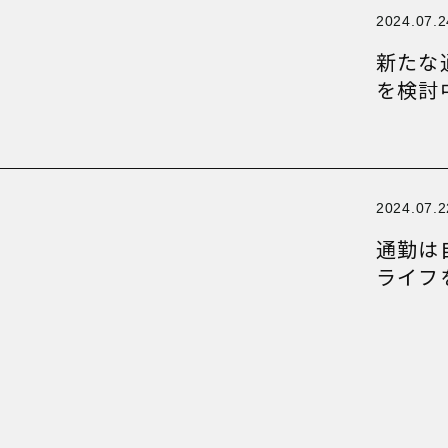
rticle！
rticle！
rticle！
2024.07.2
新たな
rticle！
を検討
rticle！
rticle！
rticle！
2024.07.2
通勤は
ライフ
rticle！
rticle！