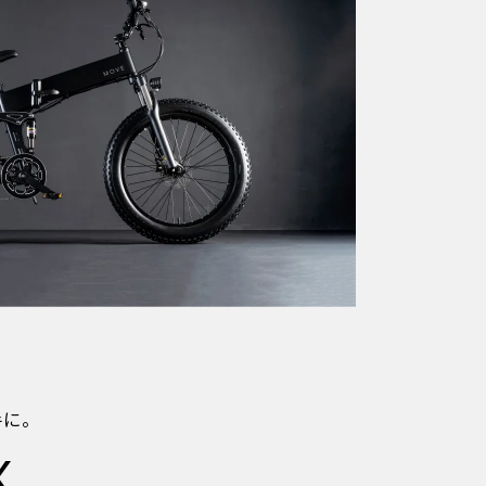
手に。
X