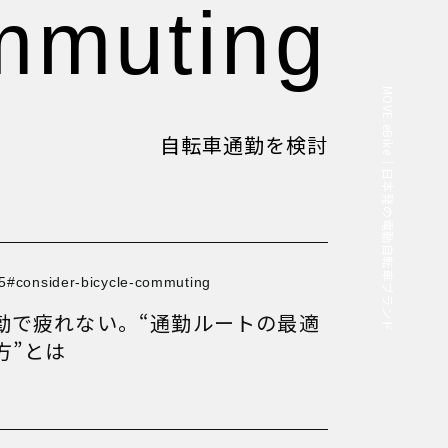
ommuting
MOVE.eBike｜日本発の電動自転車ブランド
自転車通勤を検討
5
consider-bicycle-commuting
勤で疲れない。“通勤ルートの最適
方”とは