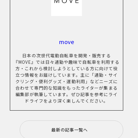
New Article！
move
New Article！
日本の次世代電動自転車を開発・販売する
『MOVE』では日々通勤や趣味で自転車を利用する
方・これから検討しようとしている方に向けて役
New Article！
New Article！
立つ情報をお届けしています。主に「通勤・サイ
クリング・便利グッズ・運動利用」などニーズに
合わせて専門的な知識をもったライターが集まる
New Article！
編集部が執筆しています。ぜひ記事を参考にライ
New Article！
ドライフをより深く楽しんでください。
New Article！
New Article！
New Article！
最新の記事一覧へ