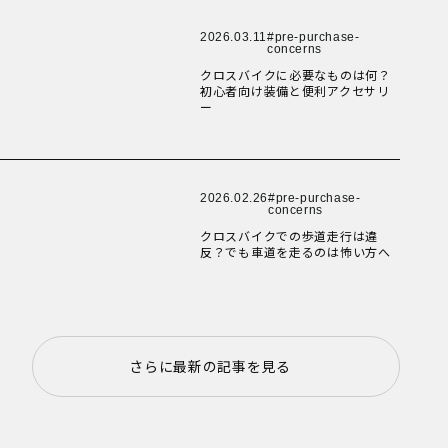
New Article！
New Article！
New Article！
2026.03.11
pre-purchase-
concerns
クロスバイクに必要なものは何？
New Article！
New Article！
初心者向け装備と便利アクセサリ
ー
New Article！
New Article！
2026.02.26
pre-purchase-
concerns
New Article！
クロスバイクでの歩道走行は違
反？でも車道を走るのは怖い方へ
New Article！
さらに最新の記事を見る