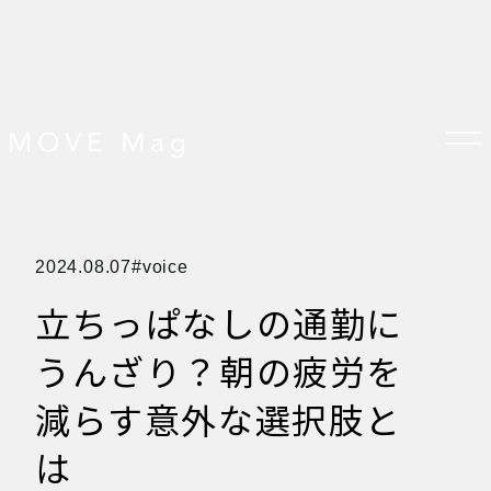
TOP
2024.08.07
voice
すべての記事
おしらせ
立ちっぱなしの通勤に
おすすめ
オプション品
お客様の声
うんざり？朝の疲労を
グッズ＆オプション
クロスバイクの特徴
サイクリング ベネフィット
減らす意外な選択肢と
サイクリングする場所
サイクリング初心者
は
ダイエット・健康目的
プレスリリース