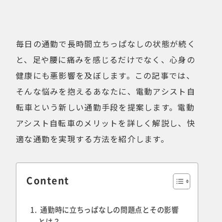
健康経営
折りたたみ
比較検討
法人向け
点検・修理サービス
痩せないことへの不満
毎日の通勤で長時間立ちっぱなしの状態が続く
移動手段
筋トレ
と、足や腰に痛みを感じるだけでなく、心身の
自転車通勤を検討
試乗
健康にも悪影響を及ぼします。この記事では、
費用について
購入前の不安
そんな悩みを抱えるあなたに、電動アシスト自
購入後の不安
通勤＆趣味
転車という新しい通勤手段を提案します。電動
通勤手段への不満
通勤距離・時間に対する不満
アシスト自転車のメリットを詳しく解説し、快
運動不足
電動自転車の特徴
適な通勤を実現する方法を紹介します。
Content
Online Shop
MOVE X
MOVE XS
MOVE S
Cavet
通勤時に立ちっぱなしの問題点とその影響
Accessory
とは？