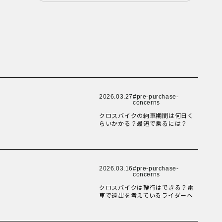
New Article！
New Article！
New Article！
New Article！
New Article！
New Article！
New Article！
New Article！
New Article！
New Article！
New Article！
2026.03.27
pre-purchase-
concerns
New Article！
New Article！
New Article！
クロスバイクの納車期間は何日く
New Article！
らいかかる？最短で乗るには？
New Article！
New Article！
New Article！
New Article！
2026.03.16
pre-purchase-
concerns
New Article！
クロスバイクは輪行はできる？電
New Article！
New Article！
車で遠出を考えているライダーへ