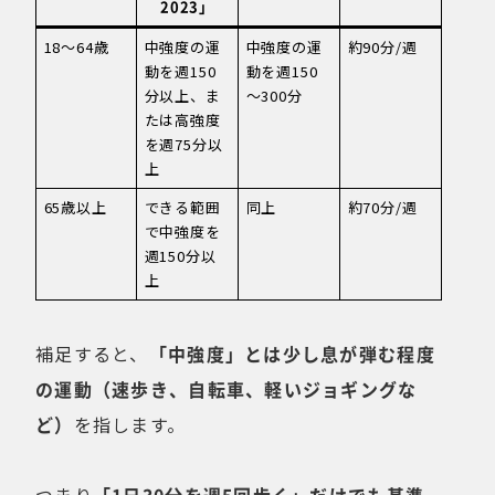
2023」
18～64歳
中強度の運
中強度の運
約90分/週
動を週150
動を週150
分以上、ま
～300分
たは高強度
を週75分以
上
65歳以上
できる範囲
同上
約70分/週
で中強度を
週150分以
上
補足すると、
「中強度」とは少し息が弾む程度
の運動（速歩き、自転車、軽いジョギングな
ど）
を指します。