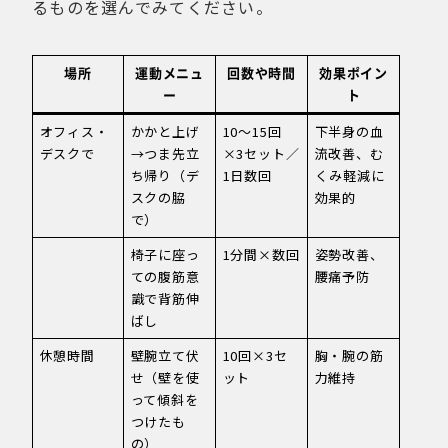
るものを選んでみてください。
場所
運動メニュ
回数や時間
効果ポイン
ー
ト
オフィス・
かかと上げ
10〜15回
下半身の血
デスクで
→つま先立
×3セット／
流改善、む
ち帰り（デ
1日数回
くみ軽減に
スクの脇
効果的
で）
椅子に座っ
1分間×数回
姿勢改善、
ての腹筋意
腰痛予防
識で背筋伸
ばし
休憩時間
壁腕立て伏
10回×3セ
胸・腕の筋
せ（壁を使
ット
力維持
って傾斜を
つけたも
の）