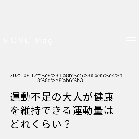
TOP
2025.09.12
%e9%81%8b%e5%8b%95%e4%b
すべての記事
8%8d%e8%b6%b3
おしらせ
おすすめ
運動不足の大人が健康
オプション品
お客様の声
グッズ＆オプション
を維持できる運動量は
クロスバイクの特徴
サイクリング ベネフィット
サイクリングする場所
どれくらい？
サイクリング初心者
ダイエット・健康目的
プレスリリース