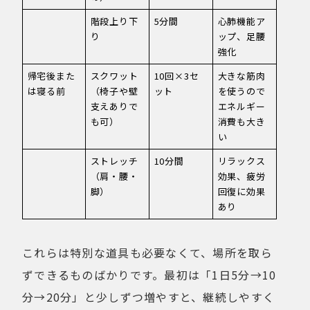
階段上り下
5分間
心肺機能ア
り
ップ、足腰
強化
帰宅後また
スクワット
10回×3セ
大きな筋肉
は寝る前
（椅子や壁
ット
を使うので
支えありで
エネルギー
も可）
消費も大き
い
ストレッチ
10分間
リラックス
（肩・腰・
効果、疲労
脚）
回復に効果
あり
これらは特別な道具も必要なくて、場所を取ら
ずできるものばかりです。最初は「1日5分→10
分→20分」と少しずつ増やすと、継続しやすく