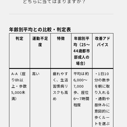
どちらに当てはまりますか？
年齢別平均との比較・判定表
判定
運動不足
特徴
年齢別平
改善アド
度
均（25〜
バイス
44歳都市
部成人の
場合）
A-A（座
高い
疲れやす
平均は約
・1日10
り8h以
く、生活
6,000〜
分の散歩
上・歩数
習慣病リ
7,000
を朝に取
5,000未
スクも高
歩、座位
り入れる
満）
め
6〜7時間
・通勤や
程度
昼休みに
意図的に
歩くルー
トを選ぶ