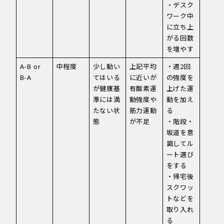
・デスク
ワーク中
に立ち上
がる回数
を増やす
A-B or
中程度
少し動い
上記平均
・週2回
B-A
てはいる
に近いが
の強度を
が健康基
有酸素運
上げた運
準には満
動強度や
動を加え
たない状
筋力運動
る
態
が不足
・階段・
坂道を意
識してル
ート選び
をする
・帰宅後
スクワッ
トなどを
取り入れ
る