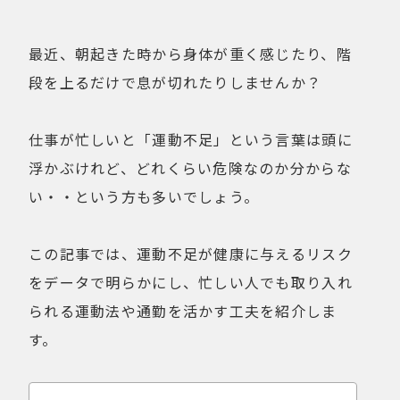
健康経営
折りたたみ
比較検討
法人向け
最近、朝起きた時から身体が重く感じたり、階
点検・修理サービス
痩せないことへの不満
段を上るだけで息が切れたりしませんか？
移動手段
筋トレ
自転車通勤を検討
試乗
仕事が忙しいと「運動不足」という言葉は頭に
費用について
購入前の不安
浮かぶけれど、どれくらい危険なのか分からな
購入後の不安
通勤＆趣味
い・・という方も多いでしょう。
通勤手段への不満
通勤距離・時間に対する不満
運動不足
電動自転車の特徴
この記事では、運動不足が健康に与えるリスク
をデータで明らかにし、忙しい人でも取り入れ
られる運動法や通勤を活かす工夫を紹介しま
Online Shop
MOVE X
す。
MOVE XS
MOVE S
Cavet
Accessory