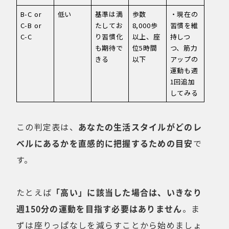
B-C or
低い
基準は満
歩数
・現在の
C-B or
たしてお
8,000歩
習慣を維
C-C
り習慣化
以上、座
持しつ
も期待で
位5時間
つ、筋力
きる
以下
アップの
運動も週
1回追加
してみる
この判定表は、
あなたの生活スタイルがどのレ
ベルにあるかを直感的に把握するための目安
で
す。
たとえば
「高い」に該当した場合は、いきなり
週150分の運動を目指す必要はありません
。ま
ずは座りっぱなしを減らすことから始めましょ