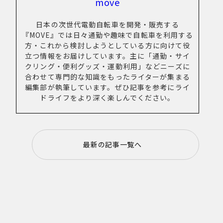
move
New Article！
日本の次世代電動自転車を開発・販売する
『MOVE』では日々通勤や趣味で自転車を利用する
方・これから検討しようとしている方に向けて役
New Article！
立つ情報をお届けしています。主に「通勤・サイ
New Article！
クリング・便利グッズ・運動利用」などニーズに
合わせて専門的な知識をもったライターが集まる
編集部が執筆しています。ぜひ記事を参考にライ
New Article！
New Article！
ドライフをより深く楽しんでください。
New Article！
New Article！
New Article！
最新の記事一覧へ
New Article！
New Article！
New Article！
New Article！
New Article！
New Article！
New Article！