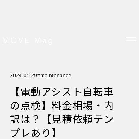
TOP
2024.05.29
maintenance
すべての記事
おしらせ
【電動アシスト自転車
おすすめ
オプション品
お客様の声
の点検】料金相場・内
グッズ＆オプション
クロスバイクの特徴
サイクリング ベネフィット
訳は？【見積依頼テン
サイクリングする場所
サイクリング初心者
プレあり】
ダイエット・健康目的
プレスリリース