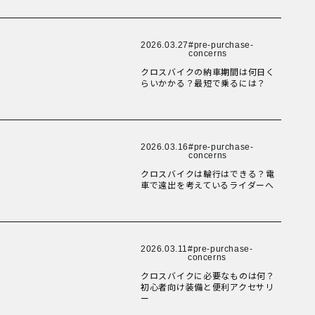
New Article！
New Article！
New Article！
New Article！
2026.03.27
pre-purchase-
concerns
クロスバイクの納車期間は何日く
New Article！
New Article！
New Article！
New Article！
らいかかる？最短で乗るには？
New Article！
New Article！
New Article！
New Article！
2026.03.16
pre-purchase-
concerns
クロスバイクは輪行はできる？電
New Article！
New Article！
New Article！
車で遠出を考えているライダーへ
New Article！
New Article！
New Article！
2026.03.11
pre-purchase-
concerns
クロスバイクに必要なものは何？
New Article！
初心者向け装備と便利アクセサリ
New Article！
ー