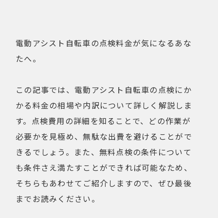
健康経営
折りたたみ
比較検討
法人向け
点検・修理サービス
痩せないことへの不満
電動アシスト自転車の点検料金が気になるあな
移動手段
筋トレ
たへ。
自転車通勤を検討
試乗
費用について
購入前の不安
この記事では、電動アシスト自転車の点検にか
購入後の不安
通勤＆趣味
かる料金の相場や内訳について詳しく解説しま
通勤手段への不満
通勤距離・時間に対する不満
す。点検費用の詳細を知ることで、どの作業が
運動不足
電動自転車の特徴
必要かを見極め、無駄な出費を避けることがで
きるでしょう。また、無料点検の条件について
も条件さえ満たすことができれば可能なため、
Online Shop
そちらもあわせてご紹介しますので、ぜひ最後
MOVE X
MOVE XS
MOVE S
までお読みください。
Cavet
Accessory