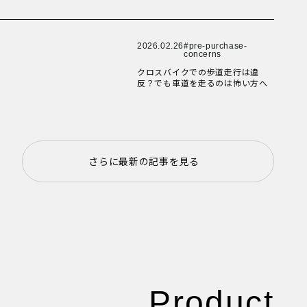
New Article！
New Article！
2026.02.26
pre-purchase-
concerns
クロスバイクでの歩道走行は違
New Article！
反？でも車道を走るのは怖い方へ
New Article！
さらに最新の記事を見る
Product