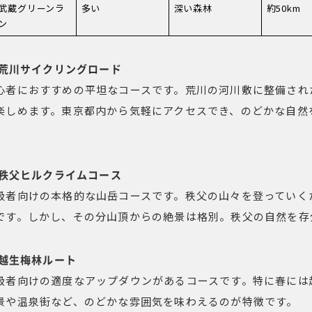
武蔵グリーンラ
多い
深い森林
約50km
ン
. 荒川サイクリングロード
心者におすすめの平坦なコースです。荒川の河川敷に整備され
楽しめます。東京都内から気軽にアクセスでき、のどかな自然
。
. 秩父ヒルクライムコース
級者向けの本格的な山岳コースです。秩父の山々を登っていく
です。しかし、その分山頂からの絶景は格別。秩父の自然を存
. 越生梅林ルート
級者向けの適度なアップダウンがあるコースです。特に春には
景や温泉街など、のどかな雰囲気を味わえるのが特徴です。