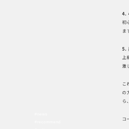
4
初
ま
5
上
激
こ
の
ら
#news
コ
#recommend