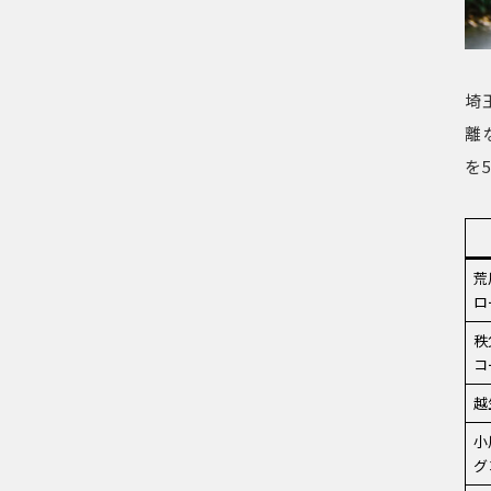
埼
離
を
荒
ロ
秩
コ
越
小
グ