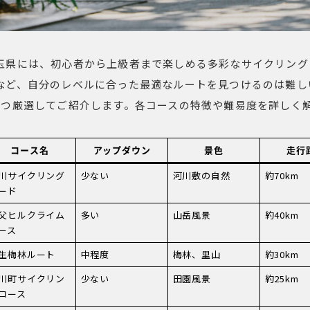
玉県には、初心者から上級者まで楽しめる多彩なサイクリング
など、自分のレベルに合った最適なルートを見つけるのは難し
5つ厳選してご紹介します。各コースの特徴や難易度を詳しく
コース名
アップダウン
景色
走行
川サイクリング
少ない
河川敷の自然
約70km
ード
父ヒルクライム
多い
山岳風景
約40km
ース
生梅林ルート
中程度
梅林、里山
約30km
川町サイクリン
少ない
田園風景
約25km
コース