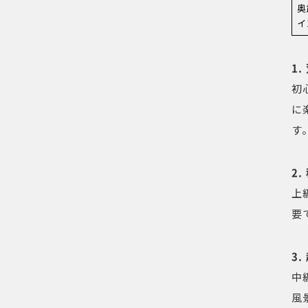
奥
イ
1
初
に
す
2
上
要
3
中
風