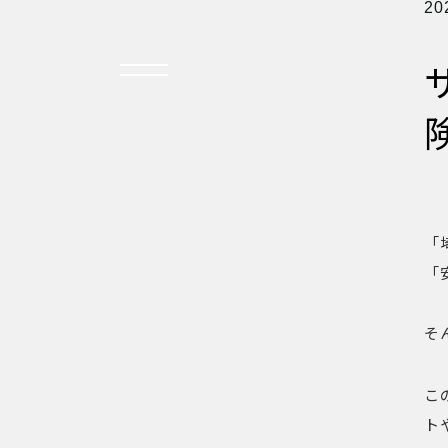
20
TOP
すべての記事
おしらせ
おすすめ
「
オプション品
お客様の声
「
グッズ＆オプション
クロスバイクの特徴
サイクリング ベネフィット
サイクリングする場所
そ
サイクリング初心者
ダイエット・健康目的
プレスリリース
健康経営
こ
折りたたみ
比較検討
ト
法人向け