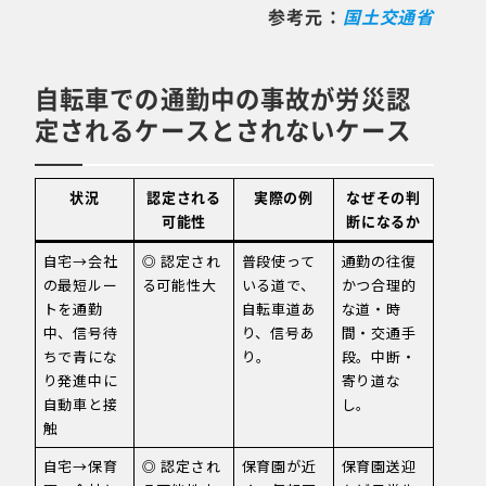
参考元：
国土交通省
自転車での通勤中の事故が労災認
定されるケースとされないケース
状況
認定される
実際の例
なぜその判
可能性
断になるか
自宅→会社
◎ 認定され
普段使って
通勤の往復
の最短ルー
る可能性大
いる道で、
かつ合理的
トを通勤
自転車道あ
な道・時
中、信号待
り、信号あ
間・交通手
ちで青にな
り。
段。中断・
り発進中に
寄り道な
自動車と接
し。
触
自宅→保育
◎ 認定され
保育園が近
保育園送迎