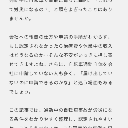
通勤中に自転車で事故に遭った瞬間、「これっ
健康経営
折りたたみ
て労災になるの？」と頭をよぎったことはあり
比較検討
法人向け
ませんか。
点検・修理サービス
痩せないことへの不満
移動手段
筋トレ
会社への報告の仕方や申請の手順がわからず、
自転車通勤を検討
試乗
もし認定されなかったら治療費や休業中の収入
費用について
購入前の不安
はどうなるのか…そんな不安がいっきに押し寄
購入後の不安
通勤＆趣味
せてきますよね。さらに、自転車通勤自体を会
通勤手段への不満
通勤距離・時間に対する不満
社に申請していない人も多く、「届け出してい
運動不足
電動自転車の特徴
ないのに申請できるのかな」と迷う場面もある
でしょう。
Online Shop
MOVE X
この記事では、通勤中の自転車事故が労災にな
MOVE XS
MOVE S
る条件をわかりやすく整理し、認定されやすい
Cavet
Accessory