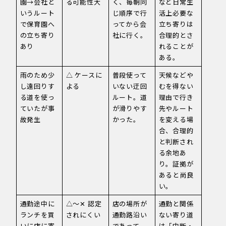
園→会社と
る可能性大
く、毎朝同
など日常生
いうルート
じ順序で行
活上必要な
で保育園へ
ってから会
立ち寄りは
の立ち寄り
社に行く。
合理的とさ
あり
れることが
ある。
雨のため少
△ ケースに
普段使って
天候などや
し遠回りす
よる
いない迂回
むを得ない
る道を使っ
ルート。道
理由で行き
ていたが事
が滑りやす
先やルート
故発生
かった。
を変える場
合、合理的
と判断され
る余地あ
り。証拠が
あると尚良
い。
通勤途中に
△〜✕ 認定
店の場所が
通勤と関係
ランチを買
されにくい
通勤路沿い
ない寄り道
いに店に寄
であって
は「中断・