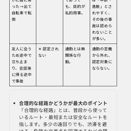
った→出て
も、目的が
逸脱」とさ
自転車で転
私的用事。
れやすく、
倒
その後の事
故は認めら
れないこと
が多い。
友人に会う
✕ 認定され
通勤とは無
通勤の定義
ため途中で
ない
関係な行
から外れ、
立ち止ま
動。
認定対象に
り、会話後
ならない。
に帰る途中
で事故
合理的な経路かどうかが最大のポイント
「合理的な経路」とは、普段から使って
いるルート・最短または安全なルートを
指します。多少の遠回りでも、渋滞を避