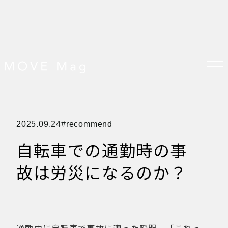
TOP
2025.09.24
recommend
すべての記事
おしらせ
自転車での通勤時の事
おすすめ
オプション品
お客様の声
故は労災になるのか？
グッズ＆オプション
クロスバイクの特徴
サイクリング ベネフィット
サイクリングする場所
サイクリング初心者
ダイエット・健康目的
プレスリリース