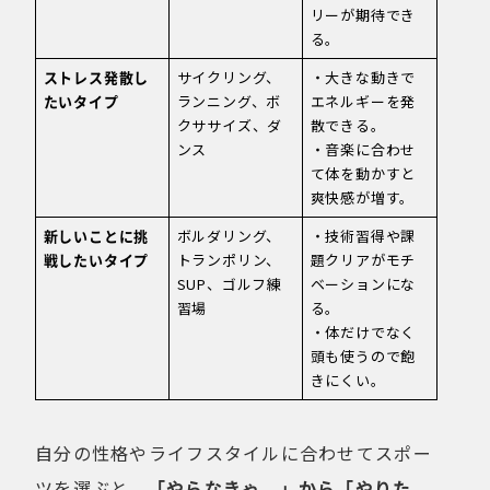
リーが期待でき
る。
ストレス発散し
サイクリング、
・大きな動きで
たいタイプ
ランニング、ボ
エネルギーを発
クササイズ、ダ
散できる。
ンス
・音楽に合わせ
て体を動かすと
爽快感が増す。
新しいことに挑
ボルダリング、
・技術習得や課
戦したいタイプ
トランポリン、
題クリアがモチ
SUP、ゴルフ練
ベーションにな
習場
る。
・体だけでなく
頭も使うので飽
きにくい。
自分の性格やライフスタイルに合わせてスポー
ツを選ぶと、
「やらなきゃ…」から「やりた