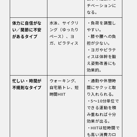
チベーションに
なる。
体力に自信がな
水泳、サイクリ
・負荷を調整し
い／関節に不安
ング（ゆったり
やすい。
があるタイプ
ペース）、ヨ
・膝や腰への負
ガ、ピラティス
担が少ない。
・ヨガやピラテ
ィスは体幹を鍛
え姿勢改善にも
効果的。
忙しい・時間が
ウォーキング、
・通勤や休憩時
不規則なタイプ
自宅筋トレ、短
間にサクッと取
時間HIIT
り入れられる。
・5〜10分単位で
できる運動を積
み重ねれば十分
効果が出る。
・HIITは短時間で
も高い消費カロ