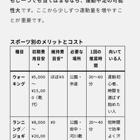
もし一つでも当てはまるなら、運動不足の可能
性大
です。ここから少しずつ運動量を増やすこ
とが重要です。
スポーツ別のメリットとコスト
種目
初期費
維持費
必要な
1回の
向いて
用目安
目安*
場所
推奨時
いる人
*
間
ウォー
¥5,000
ほぼ¥0
公園・
30〜60
運動初
キング
〜
歩道
分
心者、
¥15,00
時間を
0（靴
選ばず
代）
始めた
い人
ランニ
¥8,000
¥0
公園・
20〜40
短時間
ング／
〜
街中・
分
で効率
ジョギ
¥20,00
河川敷
よく汗