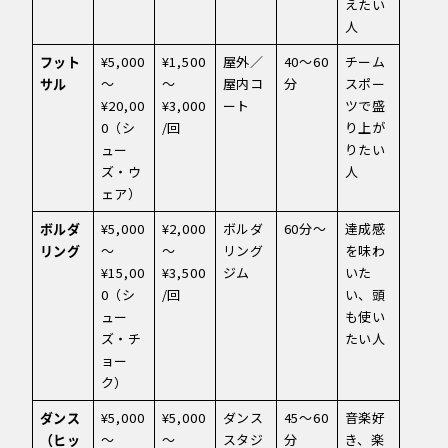
えたい
人
フット
¥5,000
¥1,500
屋外／
40〜60
チーム
サル
〜
〜
屋内コ
分
スポー
¥20,00
¥3,000
ート
ツで盛
0（シ
/回
り上が
ュー
りたい
ズ・ウ
人
ェア）
ボルダ
¥5,000
¥2,000
ボルダ
60分〜
達成感
リング
〜
〜
リング
を味わ
¥15,00
¥3,500
ジム
いた
0（シ
/回
い、頭
ュー
も使い
ズ・チ
たい人
ョー
ク）
ダンス
¥5,000
¥5,000
ダンス
45〜60
音楽好
（ヒッ
〜
〜
スタジ
分
き、楽