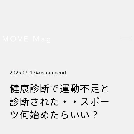
TOP
2025.09.17
recommend
すべての記事
おしらせ
健康診断で運動不足と
おすすめ
オプション品
お客様の声
診断された・・スポー
グッズ＆オプション
クロスバイクの特徴
サイクリング ベネフィット
ツ何始めたらいい？
サイクリングする場所
サイクリング初心者
ダイエット・健康目的
プレスリリース