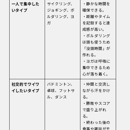
一人で集中した
サイクリング、
・静かな時間を
いタイプ
ジョギング、ボ
確保できる。
ルダリング、ヨ
・距離やタイム
ガ
を記録すると達
成感が高い。
・ボルダリング
は頭も使うため
「没頭時間」が
作れる。
・ヨガは呼吸に
集中できるため
心が落ち着く。
社交的でワイワ
バドミントン、
・仲間と交流し
イしたいタイプ
卓球、フットサ
ながら汗をかけ
ル、ダンス
る。
・勝敗やスコア
で盛り上がれ
る。
・終わった後の
食事や雑談がモ