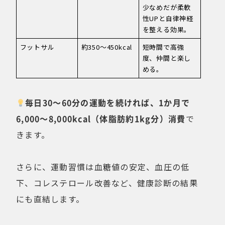
少なめだが柔軟
性UPと自律神経
を整える効果。
フットサル
約350〜450kcal
短時間で高強
度、仲間と楽し
める。
毎日30〜60分の運動を続ければ、1か月で
6,000〜8,000kcal（体脂肪約1kg分）消費
で
きます。
さらに、運動習慣は血糖値の安定、血圧の低
下、コレステロール改善など、健康診断の結果
にも直結します。