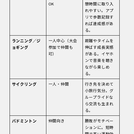
OK
憩時間に取り入
れやすい。アプ
リで歩数記録す
れば達成感があ
る。
ランニング／ジ
一人中心（大会
距離やタイムを
ョギング
参加で仲間も
伸ばす成長実感
可）
がある。イヤホ
ンで音楽を聴き
ながら楽しめ
る。
サイクリング
一人・仲間
行き先を決めて
小旅行気分。グ
ループライドな
ら交流も生まれ
る。
バドミントン
仲間向き
勝敗がモチベー
ションに。短時
間で高い運動効