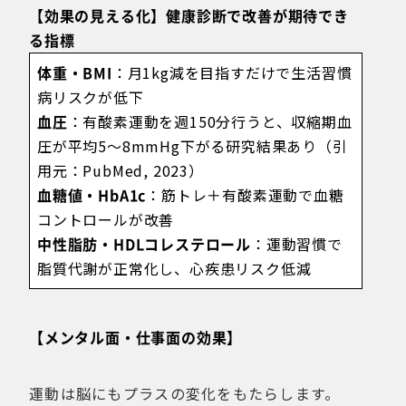
【効果の見える化】健康診断で改善が期待でき
る指標
体重・BMI
：月1kg減を目指すだけで生活習慣
病リスクが低下
血圧
：有酸素運動を週150分行うと、収縮期血
圧が平均5〜8mmHg下がる研究結果あり（引
用元：PubMed, 2023）
血糖値・HbA1c
：筋トレ＋有酸素運動で血糖
コントロールが改善
中性脂肪・HDLコレステロール
：運動習慣で
脂質代謝が正常化し、心疾患リスク低減
【メンタル面・仕事面の効果】
運動は脳にもプラスの変化をもたらします。