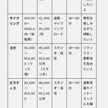
したい
人
サイク
¥30,00
¥1,000
道路・
30〜60
景色を
リング
0〜
〜
サイク
分
楽しみ
¥300,0
¥5,000
リング
ながら
00（自
/月
ロード
移動し
転車）
たい人
ヨガ
¥3,000
¥5,000
スタジ
30〜60
リラッ
〜
〜
オ・自
分
クス・
¥10,00
¥10,00
宅
柔軟性
0（マ
0/月
を高め
ット
（スタ
たい人
等）
ジオ）
ピラテ
¥3,000
¥6,000
スタジ
30〜50
姿勢改
ィス
〜
〜
オ・自
分
善やイ
¥10,00
¥12,00
宅
ンナー
0
0/月
マッス
ルを鍛