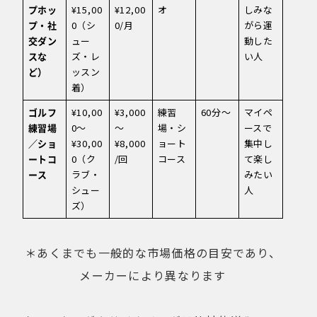
プホッ
¥15,00
¥12,00
オ
しみな
プ・社
0（シ
0/月
がら運
交ダン
ュー
動した
スな
ズ・レ
い人
ど）
ッスン
着）
ゴルフ
¥10,00
¥3,000
練習
60分〜
マイペ
練習場
0〜
〜
場・シ
ースで
／ショ
¥30,00
¥8,000
ョート
集中し
ートコ
0（ク
/回
コース
て楽し
ース
ラブ・
みたい
シュー
人
ズ）
＊あくまでも一般的な市場価格の目安であり、
メーカーにより異なります