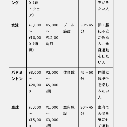
ング
0（靴
をかき
・ウェ
たい人
ア）
水泳
¥3,000
¥5,000
プール
30〜45
膝・腰
〜
〜
施設
分
に不安
¥10,00
¥12,00
がある
0（道
0/月
人、全
具）
身運動
をした
い人
バドミ
¥8,000
¥2,000
体育館
45〜60
仲間と
ントン
〜
〜
分
競技性
¥20,00
¥5,000
を楽し
0
/回
みたい
人
卓球
¥5,000
¥1,000
室内施
30〜45
室内で
〜
〜
設
分
天候を
¥15,00
¥3,000
気にせ
0
/回
ず運動