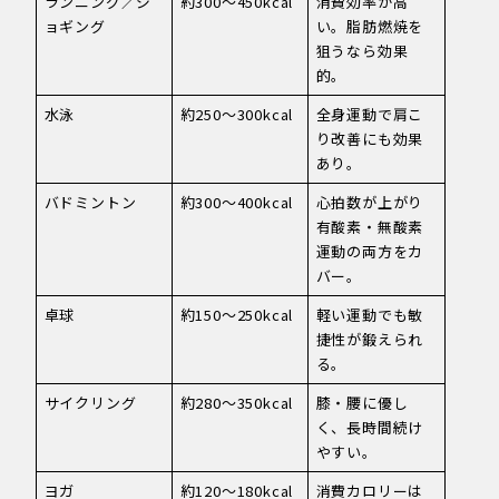
ランニング／ジ
約300〜450kcal
消費効率が高
ョギング
い。脂肪燃焼を
狙うなら効果
的。
水泳
約250〜300kcal
全身運動で肩こ
り改善にも効果
あり。
バドミントン
約300〜400kcal
心拍数が上がり
有酸素・無酸素
運動の両方をカ
バー。
卓球
約150〜250kcal
軽い運動でも敏
捷性が鍛えられ
る。
サイクリング
約280〜350kcal
膝・腰に優し
く、長時間続け
やすい。
ヨガ
約120〜180kcal
消費カロリーは