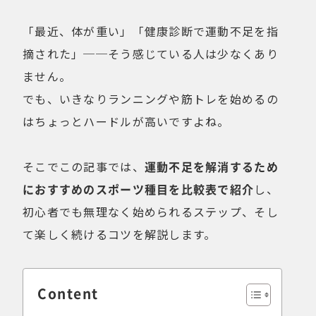
健康経営
折りたたみ
比較検討
「最近、体が重い」「健康診断で運動不足を指
法人向け
点検・修理サービス
摘された」──そう感じている人は少なくあり
痩せないことへの不満
移動手段
ません。
筋トレ
自転車通勤を検討
でも、いきなりランニングや筋トレを始めるの
試乗
費用について
はちょっとハードルが高いですよね。
購入前の不安
購入後の不安
通勤＆趣味
通勤手段への不満
そこでこの記事では、
運動不足を解消するため
通勤距離・時間に対する不満
運動不足
におすすめのスポーツ種目を比較表で紹介
し、
電動自転車の特徴
初心者でも無理なく始められるステップ、そし
て楽しく続けるコツを解説します。
Online Shop
MOVE X
MOVE XS
MOVE S
Content
Cavet
Accessory