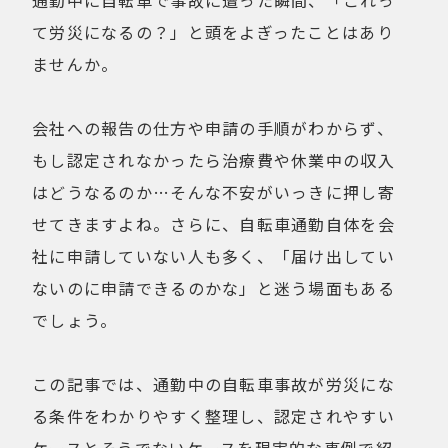
通勤中に自転車で事故に遭った瞬間、「これっ
健康経営
折りたたみ
て労災になるの？」と頭をよぎったことはあり
比較検討
法人向け
ませんか。
点検・修理サービス
痩せないことへの不満
移動手段
筋トレ
会社への報告の仕方や申請の手順がわからず、
自転車通勤を検討
試乗
もし認定されなかったら治療費や休業中の収入
費用について
購入前の不安
はどうなるのか…そんな不安がいっきに押し寄
購入後の不安
通勤＆趣味
せてきますよね。さらに、自転車通勤自体を会
通勤手段への不満
通勤距離・時間に対する不満
社に申請していない人も多く、「届け出してい
運動不足
電動自転車の特徴
ないのに申請できるのかな」と迷う場面もある
でしょう。
Online Shop
MOVE X
この記事では、通勤中の自転車事故が労災にな
MOVE XS
MOVE S
る条件をわかりやすく整理し、認定されやすい
Cavet
Accessory