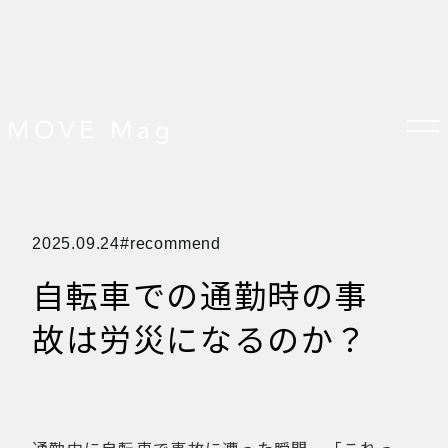
TOP
2025.09.24
recommend
すべての記事
おしらせ
自転車での通勤時の事
おすすめ
オプション品
お客様の声
故は労災になるのか？
グッズ＆オプション
クロスバイクの特徴
サイクリング ベネフィット
サイクリングする場所
サイクリング初心者
ダイエット・健康目的
プレスリリース