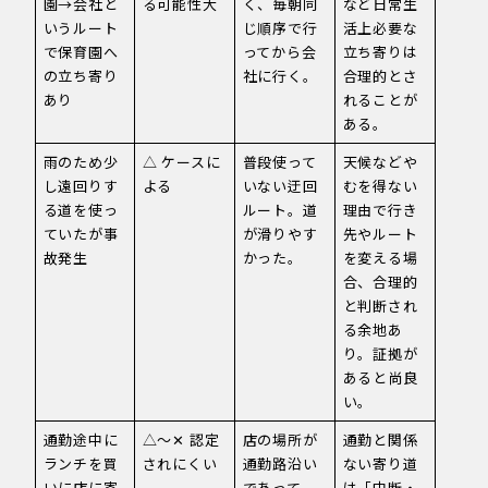
園→会社と
る可能性大
く、毎朝同
など日常生
いうルート
じ順序で行
活上必要な
で保育園へ
ってから会
立ち寄りは
の立ち寄り
社に行く。
合理的とさ
あり
れることが
ある。
雨のため少
△ ケースに
普段使って
天候などや
し遠回りす
よる
いない迂回
むを得ない
る道を使っ
ルート。道
理由で行き
ていたが事
が滑りやす
先やルート
故発生
かった。
を変える場
合、合理的
と判断され
る余地あ
り。証拠が
あると尚良
い。
通勤途中に
△〜✕ 認定
店の場所が
通勤と関係
ランチを買
されにくい
通勤路沿い
ない寄り道
いに店に寄
であって
は「中断・