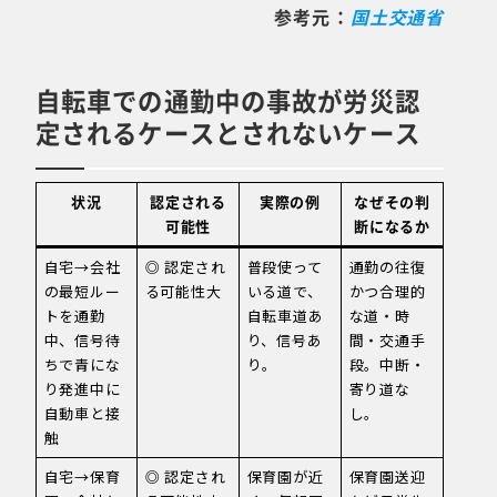
参考元：
国土交通省
自転車での通勤中の事故が労災認
定されるケースとされないケース
状況
認定される
実際の例
なぜその判
可能性
断になるか
自宅→会社
◎ 認定され
普段使って
通勤の往復
の最短ルー
る可能性大
いる道で、
かつ合理的
トを通勤
自転車道あ
な道・時
中、信号待
り、信号あ
間・交通手
ちで青にな
り。
段。中断・
り発進中に
寄り道な
自動車と接
し。
触
自宅→保育
◎ 認定され
保育園が近
保育園送迎