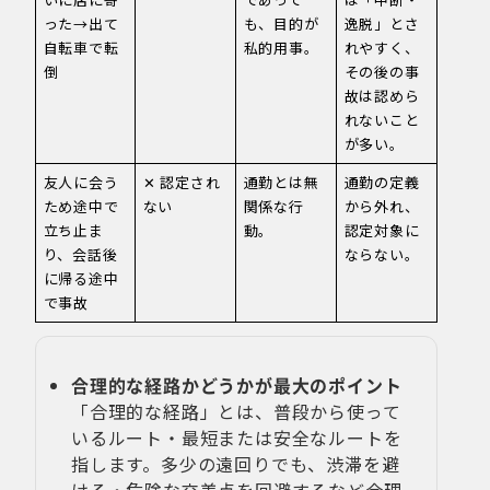
った→出て
も、目的が
逸脱」とさ
自転車で転
私的用事。
れやすく、
倒
その後の事
故は認めら
れないこと
が多い。
友人に会う
✕ 認定され
通勤とは無
通勤の定義
ため途中で
ない
関係な行
から外れ、
立ち止ま
動。
認定対象に
り、会話後
ならない。
に帰る途中
で事故
合理的な経路かどうかが最大のポイント
「合理的な経路」とは、普段から使って
いるルート・最短または安全なルートを
指します。多少の遠回りでも、渋滞を避