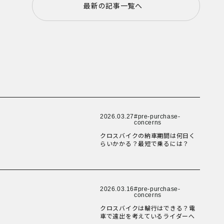
最新の記事一覧へ
New Article！
New Article！
New Article！
New Article！
New Article！
New Article！
New Article！
New Article！
New Article！
New Article！
New Article！
2026.03.27
pre-purchase-
concerns
New Article！
New Article！
New Article！
クロスバイクの納車期間は何日く
New Article！
らいかかる？最短で乗るには？
New Article！
New Article！
New Article！
New Article！
2026.03.16
pre-purchase-
concerns
New Article！
New Article！
クロスバイクは輪行はできる？電
車で遠出を考えているライダーへ