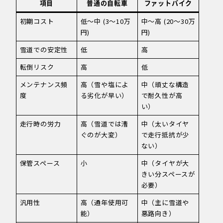
項目
普通の自転車
ファットバイク
初期コスト
低〜中 (3〜10万
中〜高 (20〜30万
円)
円)
雪道での安定性
低
高
転倒リスク
高
低
メンテナンス頻
高（雪や塩によ
中（頑丈な構造
度
る劣化が早い）
で耐久性が高
い）
走行時の労力
高（雪道では漕
中（太いタイヤ
ぐのが大変）
で走行抵抗が少
ない）
保管スペース
小
中（タイヤが大
きい分スペースが
必要）
汎用性
高（通年使用可
中（主に雪道や
能）
悪路向き）