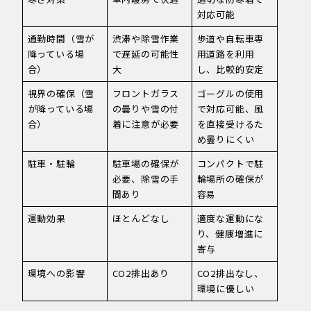
対応可能
通勤時間（雪が
渋滞や除雪作業
歩道や自転車専
降っている場
で遅延の可能性
用道路を利用
合）
大
し、比較的安定
視界の確保（雪
フロントガラス
ゴーグルの使用
が降っている場
の曇りや雪の付
で対応可能、風
合）
着に注意が必要
を直接受けるた
め曇りにくい
駐車・駐輪
駐車場の確保が
コンパクトで駐
必要、除雪の手
輪場所の確保が
間あり
容易
運動効果
ほとんどなし
適度な運動にな
り、健康増進に
寄与
環境への影響
CO2排出あり
CO2排出なし、
環境に優しい