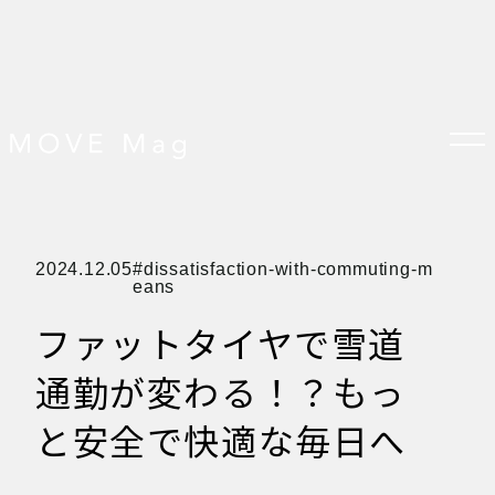
TOP
2024.12.05
dissatisfaction-with-commuting-m
すべての記事
eans
おしらせ
おすすめ
ファットタイヤで雪道
オプション品
お客様の声
グッズ＆オプション
通勤が変わる！？もっ
クロスバイクの特徴
サイクリング ベネフィット
サイクリングする場所
と安全で快適な毎日へ
サイクリング初心者
ダイエット・健康目的
プレスリリース