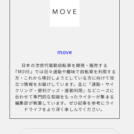
New Article！
move
New Article！
日本の次世代電動自転車を開発・販売する
『MOVE』では日々通勤や趣味で自転車を利用する
方・これから検討しようとしている方に向けて役
New Article！
New Article！
立つ情報をお届けしています。主に「通勤・サイ
クリング・便利グッズ・運動利用」などニーズに
合わせて専門的な知識をもったライターが集まる
New Article！
編集部が執筆しています。ぜひ記事を参考にライ
New Article！
ドライフをより深く楽しんでください。
New Article！
New Article！
New Article！