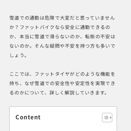
健康経営
折りたたみ
比較検討
法人向け
雪道での通勤は危険で大変だと思っていません
点検・修理サービス
痩せないことへの不満
か？ファットバイクなら安全に通勤できるの
移動手段
筋トレ
か、本当に雪道で滑らないのか、転倒の不安は
自転車通勤を検討
試乗
ないのか。そんな疑問や不安を持つ方も多いで
費用について
購入前の不安
しょう。
購入後の不安
通勤＆趣味
通勤手段への不満
通勤距離・時間に対する不満
ここでは、ファットタイヤがどのような機能を
運動不足
電動自転車の特徴
持ち、なぜ雪道での安全性や安定性を実現でき
るのかについて、詳しく解説していきます。
Online Shop
MOVE X
MOVE XS
Content
MOVE S
Cavet
Accessory