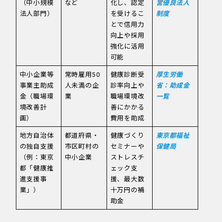
（中小規模
など
化し、認定
営優良法人
法人部門）
を受けるこ
制度
とで信用力
向上や採用
強化に活用
可能
中小企業等
常時雇用50
健康診断受
厚生労働
事業主助成
人未満の企
診率向上や
省：助成金
金（職場環
業
職場環境改
一覧
境改善計
善にかかる
画）
費用を助成
地方自治体
都道府県・
健康づくり
東京都福祉
の独自支援
市区町村の
セミナーや
保健局
（例：東京
中小企業
ストレスチ
都「健康推
ェック支
進支援事
援、最大数
業」）
十万円の補
助金