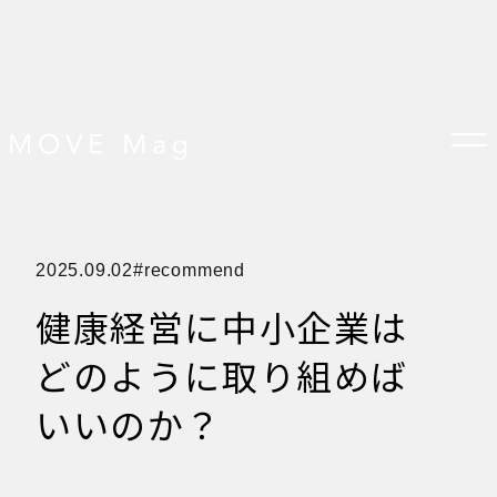
TOP
2025.09.02
recommend
すべての記事
おしらせ
健康経営に中小企業は
おすすめ
オプション品
お客様の声
どのように取り組めば
グッズ＆オプション
クロスバイクの特徴
サイクリング ベネフィット
いいのか？
サイクリングする場所
サイクリング初心者
ダイエット・健康目的
プレスリリース