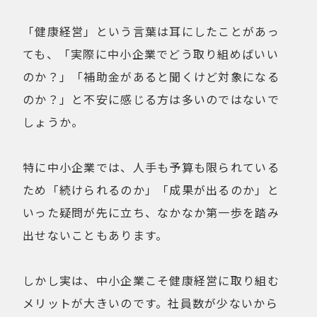
健康経営
折りたたみ
比較検討
「健康経営」という言葉は耳にしたことがあっ
法人向け
点検・修理サービス
ても、「実際に中小企業でどう取り組めばいい
痩せないことへの不満
移動手段
のか？」「補助金があると聞くけど対象になる
筋トレ
自転車通勤を検討
のか？」と不安に感じる方は多いのではないで
試乗
費用について
しょうか。
購入前の不安
購入後の不安
通勤＆趣味
通勤手段への不満
特に中小企業では、人手も予算も限られている
通勤距離・時間に対する不満
運動不足
ため「続けられるのか」「成果が出るのか」と
電動自転車の特徴
いった疑問が先に立ち、なかなか第一歩を踏み
出せないこともあります。
Online Shop
MOVE X
MOVE XS
しかし実は、中小企業こそ健康経営に取り組む
MOVE S
Cavet
メリットが大きいのです。社員数が少ないから
Accessory