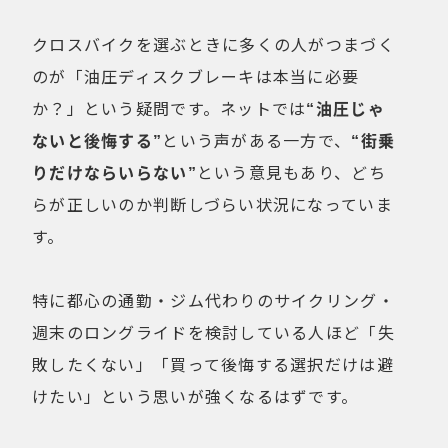
健康経営
折りたたみ
比較検討
クロスバイクを選ぶときに多くの人がつまづく
法人向け
点検・修理サービス
のが「油圧ディスクブレーキは本当に必要
痩せないことへの不満
移動手段
か？」という疑問です。ネットでは
“油圧じゃ
筋トレ
自転車通勤を検討
ないと後悔する”
という声がある一方で、
“街乗
試乗
費用について
りだけならいらない”
という意見もあり、どち
購入前の不安
購入後の不安
らが正しいのか判断しづらい状況になっていま
通勤＆趣味
通勤手段への不満
す。
通勤距離・時間に対する不満
運動不足
電動自転車の特徴
特に都心の通勤・ジム代わりのサイクリング・
週末のロングライドを検討している人ほど「失
Online Shop
敗したくない」「買って後悔する選択だけは避
MOVE X
MOVE XS
けたい」という思いが強くなるはずです。
MOVE S
Cavet
Accessory