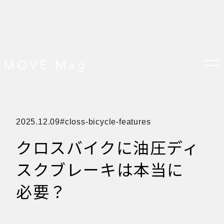
TOP
2025.12.09
closs-bicycle-features
すべての記事
おしらせ
クロスバイクに油圧ディ
おすすめ
オプション品
お客様の声
スクブレーキは本当に
グッズ＆オプション
クロスバイクの特徴
サイクリング ベネフィット
必要？
サイクリングする場所
サイクリング初心者
ダイエット・健康目的
プレスリリース