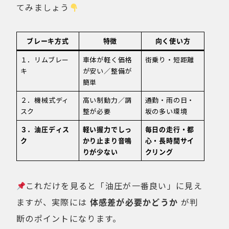
てみましょう
ブレーキ方式
特徴
向く使い方
１．リムブレー
車体が軽く価格
街乗り・短距離
キ
が安い／整備が
簡単
２．機械式ディ
高い制動力／調
通勤・雨の日・
スク
整が必要
坂の多い環境
３．油圧ディス
軽い握力でしっ
毎日の走行・都
ク
かり止まり音鳴
心・長時間サイ
りが少ない
クリング
これだけを見ると「油圧が一番良い」に見え
ますが、実際には
体感差が必要かどうか
が判
断のポイントになります。